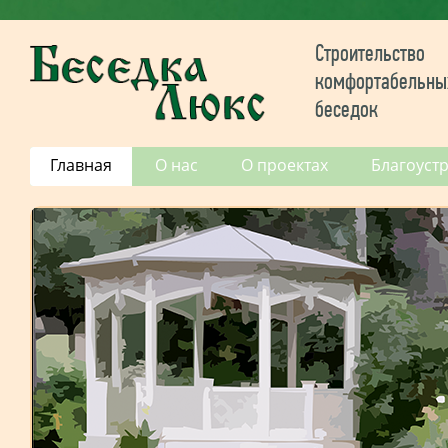
Строительство
комфортабельны
беседок
Главная
О нас
О проектах
Благоуст