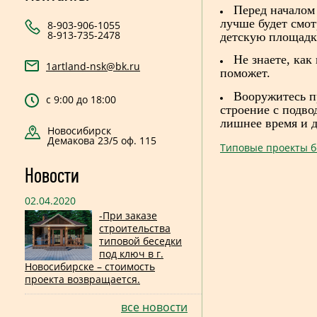
Перед началом 
лучше будет смот
8-903-906-1055
8-913-735-2478
детскую площадку
Не знаете, как
1artland-nsk@bk.ru
поможет.
Вооружитесь пр
с 9:00 до 18:00
строение с подво
лишнее время и д
Новосибирск
Демакова 23/5 оф. 115
Типовые проекты б
Новости
02.04.2020
-При заказе
строительства
типовой беседки
под ключ в г.
Новосибирске – стоимость
проекта возвращается.
все новости